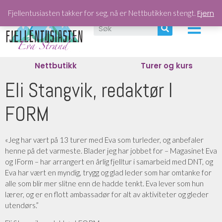
Fjern
Fjellentusiasten takker for seg, nå er Nettbutikken stengt.
Nettbutikk
Turer og kurs
Eli Stangvik, redaktør I
FORM
«Jeg har vært på 13 turer med Eva som turleder, og anbefaler
henne på det varmeste.
Blader jeg har jobbet for – Magasinet Eva
og IForm – har arrangert en årlig fjelltur i samarbeid med DNT, og
Eva har vært en myndig, trygg og glad leder som har omtanke for
alle som blir mer slitne enn de hadde tenkt. Eva lever som hun
lærer, og er en flott ambassadør for alt av aktiviteter og gleder
utendørs.”