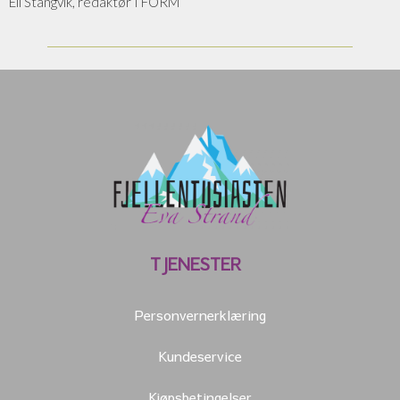
Eli Stangvik, redaktør I FORM
TJENESTER
Personvernerklæring
Kundeservice
Kjøpsbetingelser