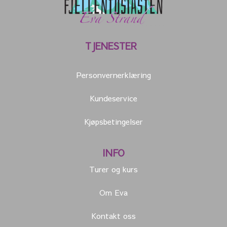
TJENESTER
Personvernerklæring
Kundeservice
Kjøpsbetingelser
INFO
Turer og kurs
Om Eva
Kontakt oss