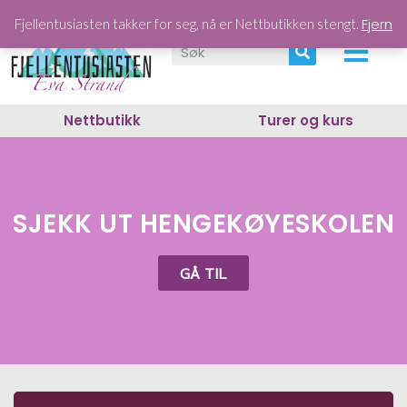
Fjern
Fjellentusiasten takker for seg, nå er Nettbutikken stengt.
Nettbutikk
Turer og kurs
SJEKK UT HENGEKØYESKOLEN
GÅ TIL