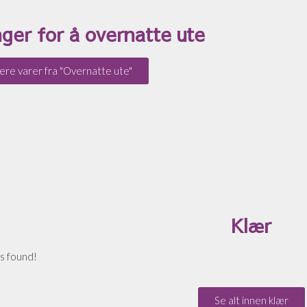
nger for å overnatte ute
lere varer fra "Overnatte ute"
Klær
s found!
Se alt innen klær