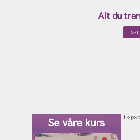
Alt du tre
Se f
No post
Se våre kurs