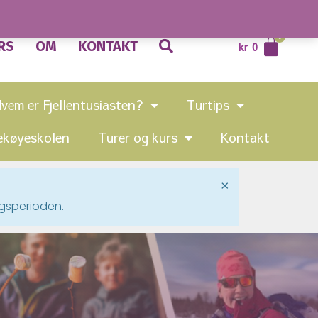
RS
OM
KONTAKT
kr
0
vem er Fjellentusiasten?
Turtips
ekøyeskolen
Turer og kurs
Kontakt
×
gsperioden.