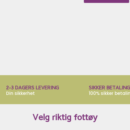
2-3 DAGERS LEVERING
SIKKER BETALING
Din sikkerhet
100% sikker betali
Velg riktig fottøy