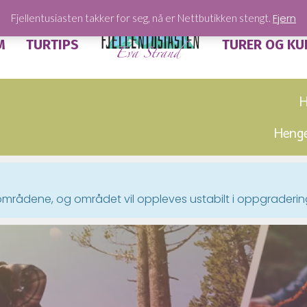
Fjern
Fjellentusiasten takker for seg, nå er Nettbutikken stengt.
M
TURTIPS
TURER OG KU
H
Heng
mrådene, og området vil oppleves ustabilt i oppgraderin