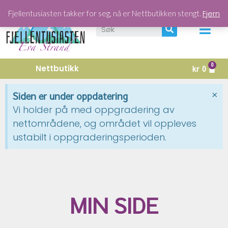
Fjern
Fjellentusiasten takker for seg, nå er Nettbutikken stengt.
Nettbutikk
kr
0
×
Siden er under oppdatering
Vi holder på med oppgradering av
nettområdene, og området vil oppleves
ustabilt i oppgraderingsperioden.
MIN SIDE