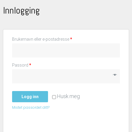
Innlogging
Brukernavn eller e-postadresse
*
Passord
*
Husk meg
Logg inn
Mistet passordet ditt?